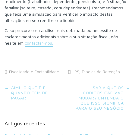
rendimento (trabalhador dependente, pensionista) e à situação
familiar (solteiro, casado, com dependentes). Recomendamos
que faça uma simulação para verificar o impacto destas
alterações no seu rendimento líquido.
Caso procure uma análise mais detalhada ou necessite de
esclarecimentos adicionais sobre a sua situação fiscal, não
hesite em
contactar-nos.
Fiscalidade e Contabilidade
IRS
,
Tabelas de Retenção
Post
←
AIMI: O QUE É E
SABIA QUE OS
→
navigation
QUANDO TEM DE
CÓDIGOS CAE VÃO
PAGAR
MUDAR? ENTENDA O
QUE ISSO SIGNIFICA
PARA O SEU NEGÓCIO
Artigos recentes