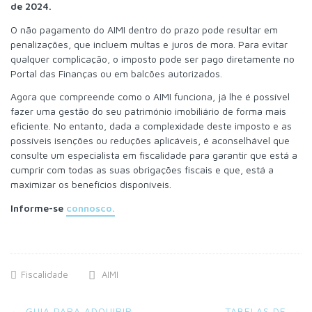
de 2024.
O não pagamento do AIMI dentro do prazo pode resultar em
penalizações, que incluem multas e juros de mora. Para evitar
qualquer complicação, o imposto pode ser pago diretamente no
Portal das Finanças ou em balcões autorizados.
Agora que compreende como o AIMI funciona, já lhe é possível
fazer uma gestão do seu património imobiliário de forma mais
eficiente. No entanto, dada a complexidade deste imposto e as
possíveis isenções ou reduções aplicáveis, é aconselhável que
consulte um especialista em fiscalidade para garantir que está a
cumprir com todas as suas obrigações fiscais e que, está a
maximizar os benefícios disponíveis.
Informe-se
connosco.
Fiscalidade
AIMI
Post
←
GUIA PARA ADQUIRIR
TABELAS DE
→