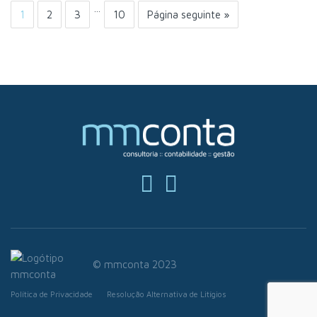
…
1
2
3
10
Página seguinte »
© mmconta 2023
Política de Privacidade
Resolução Alternativa de Litígios