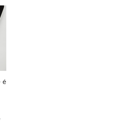
 é
é
e