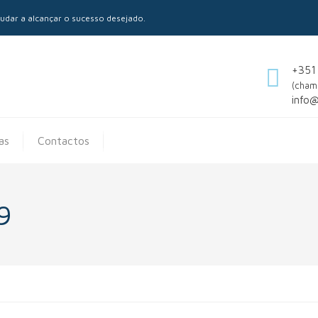
dar a alcançar o sucesso desejado.
+351
(cham
info
as
Contactos
9