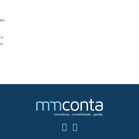
ais
 o
ns.