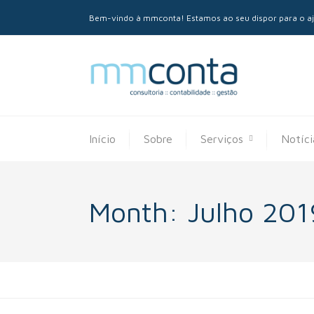
Bem-vindo à mmconta! Estamos ao seu dispor para o aju
Início
Sobre
Serviços
Notíci
Month:
Julho 201