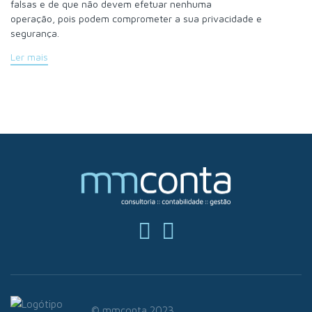
falsas e de que não devem efetuar nenhuma
operação, pois podem comprometer a sua privacidade e
segurança.
Ler mais
© mmconta 2023