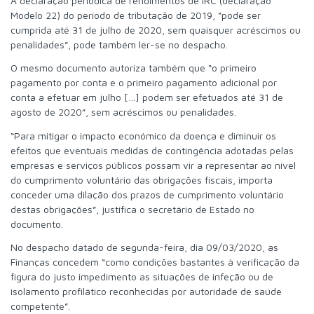
A declaração periódica de rendimentos de IRC (declaração
Modelo 22) do período de tributação de 2019, “pode ser
cumprida até 31 de julho de 2020, sem quaisquer acréscimos ou
penalidades”, pode também ler-se no despacho.
O mesmo documento autoriza também que “o primeiro
pagamento por conta e o primeiro pagamento adicional por
conta a efetuar em julho […] podem ser efetuados até 31 de
agosto de 2020”, sem acréscimos ou penalidades.
“Para mitigar o impacto económico da doença e diminuir os
efeitos que eventuais medidas de contingência adotadas pelas
empresas e serviços públicos possam vir a representar ao nível
do cumprimento voluntário das obrigações fiscais, importa
conceder uma dilação dos prazos de cumprimento voluntário
destas obrigações”, justifica o secretário de Estado no
documento.
No despacho datado de segunda-feira, dia 09/03/2020, as
Finanças concedem “como condições bastantes à verificação da
figura do justo impedimento as situações de infeção ou de
isolamento profilático reconhecidas por autoridade de saúde
competente”.