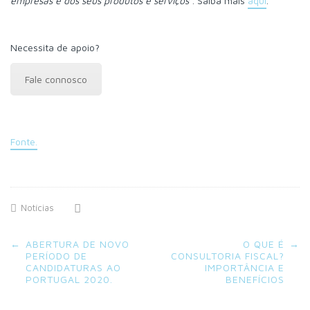
empresas e dos seus produtos e serviços
”. Saiba mais
aqui
.
Necessita de apoio?
Fale connosco
Fonte.
Notícias
Post
←
ABERTURA DE NOVO
O QUE É
→
navigation
PERÍODO DE
CONSULTORIA FISCAL?
CANDIDATURAS AO
IMPORTÂNCIA E
PORTUGAL 2020.
BENEFÍCIOS