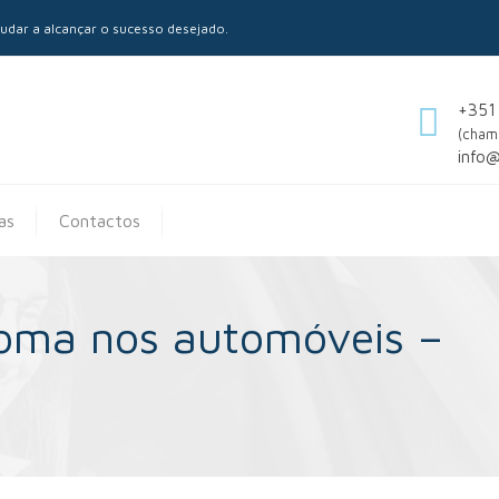
dar a alcançar o sucesso desejado.
+351
(cham
info
as
Contactos
oma nos automóveis –