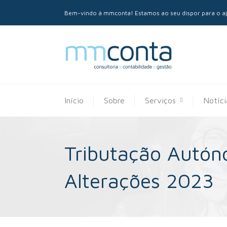
Bem-vindo à mmconta! Estamos ao seu dispor para o aju
Início
Sobre
Serviços
Notíci
Tributação Autón
Alterações 2023