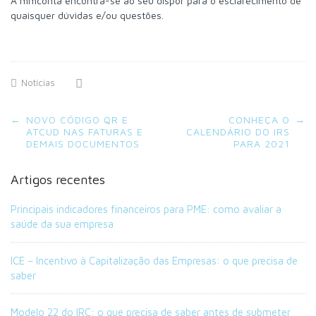
A mmconta encontra-se ao seu dispor para o esclarecimento de
quaisquer dúvidas e/ou questões.
Notícias
Post
←
NOVO CÓDIGO QR E
CONHEÇA O
→
navigation
ATCUD NAS FATURAS E
CALENDÁRIO DO IRS
DEMAIS DOCUMENTOS
PARA 2021
Artigos recentes
Principais indicadores financeiros para PME: como avaliar a
saúde da sua empresa
ICE – Incentivo à Capitalização das Empresas: o que precisa de
saber
Modelo 22 do IRC: o que precisa de saber antes de submeter