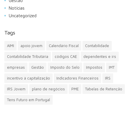
Gestão
Notícias
Uncategorized
Tags
AIMI
apoio jovem
Calendário Fiscal
Contabilidade
Contabilidade Tributária
códigos CAE
dependentes e irs
empresas
Gestão
Imposto do Selo
Impostos
IMT
incentivo à capitalização
Indicadores Financeiros
IRS
IRS Jovem
plano de negócios
PME
Tabelas de Retenção
Tens Futuro em Portugal