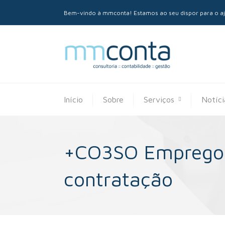
Bem-vindo à mmconta! Estamos ao seu dispor para o aju
Início
Sobre
Serviços
Notíci
+CO3SO Emprego: 
contratação