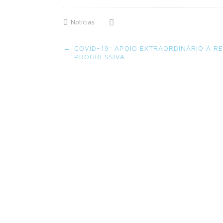
Notícias
Post
←
COVID-19: APOIO EXTRAORDINÁRIO À R
navigation
PROGRESSIVA