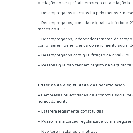
A criação do seu próprio emprego ou a criação líq
– Desempregados inscritos há pelo menos 6 mese
– Desempregados, com idade igual ou inferior a 29
meses no IEFP
– Desempregados, independentemente do tempo de
como: serem beneficiários do rendimento social de
– Desempregados com qualificação de nível 6 ou 7
– Pessoas que não tenham registo na Segurança S
Critérios de elegibilidade dos beneficiários
As empresas ou entidades da economia social dev
nomeadamente:
– Estarem legalmente constituídas
– Possuírem situação regularizada com a segurança
– Não terem salários em atraso