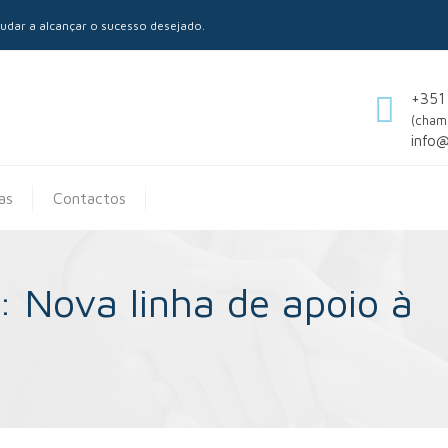
dar a alcançar o sucesso desejado.
+351
(cham
info
as
Contactos
Nova linha de apoio à