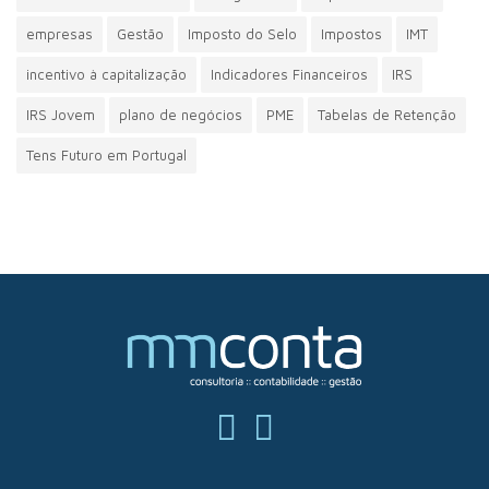
empresas
Gestão
Imposto do Selo
Impostos
IMT
incentivo à capitalização
Indicadores Financeiros
IRS
IRS Jovem
plano de negócios
PME
Tabelas de Retenção
Tens Futuro em Portugal