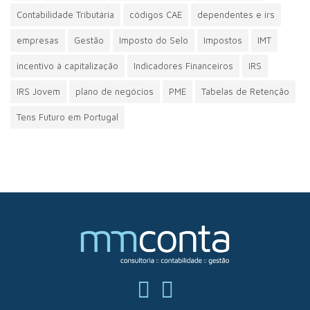
Contabilidade Tributária
códigos CAE
dependentes e irs
empresas
Gestão
Imposto do Selo
Impostos
IMT
incentivo à capitalização
Indicadores Financeiros
IRS
IRS Jovem
plano de negócios
PME
Tabelas de Retenção
Tens Futuro em Portugal