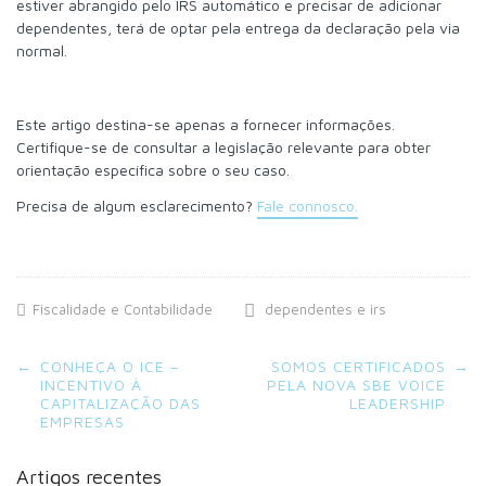
estiver abrangido pelo IRS automático e precisar de adicionar
dependentes, terá de optar pela entrega da declaração pela via
normal.
Este artigo destina-se apenas a fornecer informações.
Certifique-se de consultar a legislação relevante para obter
orientação específica sobre o seu caso.
Precisa de algum esclarecimento?
Fale connosco.
Fiscalidade e Contabilidade
dependentes e irs
Post
←
CONHEÇA O ICE –
SOMOS CERTIFICADOS
→
navigation
INCENTIVO À
PELA NOVA SBE VOICE
CAPITALIZAÇÃO DAS
LEADERSHIP
EMPRESAS
Artigos recentes