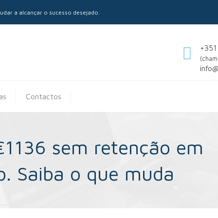
dar a alcançar o sucesso desejado.
+351
(cham
info
as
Contactos
é €1136 sem retenção em
o. Saiba o que muda