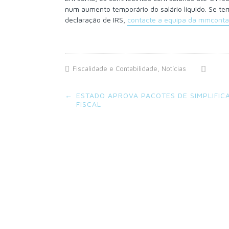
num aumento temporário do salário líquido. Se 
declaração de IRS,
contacte a equipa da mmconta
Fiscalidade e Contabilidade
,
Notícias
Post
←
ESTADO APROVA PACOTES DE SIMPLIFIC
navigation
FISCAL