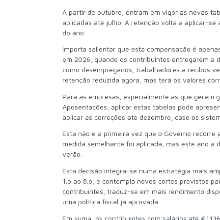
A partir de outubro, entram em vigor as novas tab
aplicadas até julho. A retenção volta a aplicar-
do ano.
Importa salientar que esta compensação é apenas 
em 2026, quando os contribuintes entregarem a de
como desempregados, trabalhadores a recibos verd
retenção reduzida agora, mas terá os valores corr
Para as empresas, especialmente as que gerem gr
Aposentações, aplicar estas tabelas pode apresenta
aplicar as correções até dezembro, caso os sis
Esta não é a primeira vez que o Governo recorr
medida semelhante foi aplicada, mas este ano a de
verão.
Esta decisão integra-se numa estratégia mais amp
1.o ao 8.o, e contempla novos cortes previstos p
contribuintes, traduz-se em mais rendimento dispo
uma política fiscal já aprovada.
Em suma, os contribuintes com salários até €11