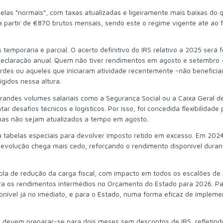
elas “normais”, com taxas atualizadas e ligeiramente mais baixas do 
se a partir de €870 brutos mensais, sendo este o regime vigente até ao f
temporária e parcial. O acerto definitivo do IRS relativo a 2025 será f
claração anual. Quem não tiver rendimentos em agosto e setembro 
es ou aqueles que iniciaram atividade recentemente -não beneficiar
igidos nessa altura.
andes volumes salariais como a Segurança Social ou a Caixa Geral d
r desafios técnicos e logísticos. Por isso, foi concedida flexibilidade
temas não sejam atualizados a tempo em agosto.
e a tabelas especiais para devolver imposto retido em excesso. Em 202
volução chega mais cedo, reforçando o rendimento disponível duran
la de redução da carga fiscal, com impacto em todos os escalões de
ara os rendimentos intermédios no Orçamento do Estado para 2026. P
nível já no imediato, e para o Estado, numa forma eficaz de impleme
36 devem preparar-se para dois meses sem descontos de IRS, refletin