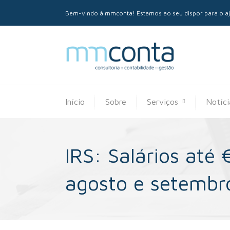
Bem-vindo à mmconta! Estamos ao seu dispor para o aju
Início
Sobre
Serviços
Notíci
IRS: Salários at
agosto e setembr