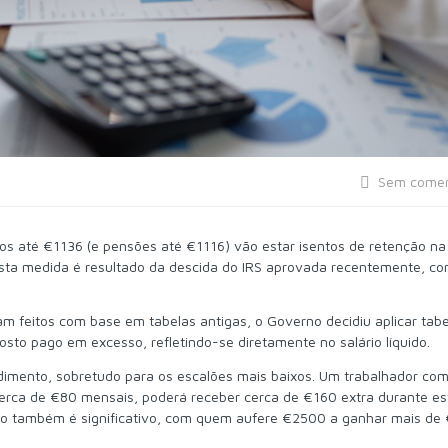
Sem comen
s até €1136 (e pensões até €1116) vão estar isentos de retenção na
sta medida é resultado da descida do IRS aprovada recentemente, c
 feitos com base em tabelas antigas, o Governo decidiu aplicar tabe
to pago em excesso, refletindo-se diretamente no salário líquido.
ndimento, sobretudo para os escalões mais baixos. Um trabalhador co
erca de €80 mensais, poderá receber cerca de €160 extra durante es
cto também é significativo, com quem aufere €2500 a ganhar mais de