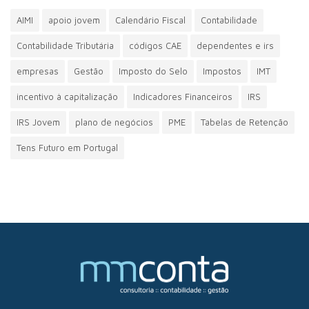
AIMI
apoio jovem
Calendário Fiscal
Contabilidade
Contabilidade Tributária
códigos CAE
dependentes e irs
empresas
Gestão
Imposto do Selo
Impostos
IMT
incentivo à capitalização
Indicadores Financeiros
IRS
IRS Jovem
plano de negócios
PME
Tabelas de Retenção
Tens Futuro em Portugal